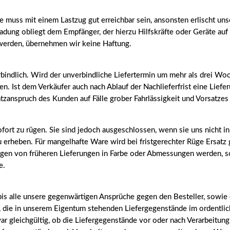
le muss mit einem Lastzug gut erreichbar sein, ansonsten erlischt uns
dung obliegt dem Empfänger, der hierzu Hilfskräfte oder Geräte auf se
 werden, übernehmen wir keine Haftung.
rbindlich. Wird der unverbindliche Liefertermin um mehr als drei Wo
en. Ist dem Verkäufer auch nach Ablauf der Nachlieferfrist eine Liefe
satzanspruch des Kunden auf Fälle grober Fahrlässigkeit und Vorsatzes
ort zu rügen. Sie sind jedoch ausgeschlossen, wenn sie uns nicht i
zu erheben. Für mangelhafte Ware wird bei fristgerechter Rüge Ersa
en von früheren Lieferungen in Farbe oder Abmessungen werden, sow
e.
is alle unsere gegenwärtigen Ansprüche gegen den Besteller, sowie 
t, die in unserem Eigentum stehenden Liefergegenstände im ordentlich
war gleichgültig, ob die Liefergegenstände vor oder nach Verarbeitun