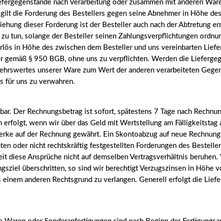
fergegenstände nach Verarbeitung oder zusammen mit anderen Waren,
ilt die Forderung des Bestellers gegen seine Abnehmer in Höhe de
ziehung dieser Forderung ist der Besteller auch nach der Abtretung e
cht zu tun, solange der Besteller seinen Zahlungsverpflichtungen or
lös in Höhe des zwischen dem Besteller und uns vereinbarten Lieferp
ler gemäß § 950 BGB, ohne uns zu verpflichten. Werden die Lieferg
ehrswertes unserer Ware zum Wert der anderen verarbeiteten Gegenst
os für uns zu verwahren.
ar. Der Rechnungsbetrag ist sofort, spätestens 7 Tage nach Rechnung
n erfolgt, wenn wir über das Geld mit Wertstellung am Fälligkeitst
merke auf der Rechnung gewährt. Ein Skontoabzug auf neue Rechnunge
en oder nicht rechtskräftig festgestellten Forderungen des Bestellers
 diese Ansprüche nicht auf demselben Vertragsverhältnis beruhen. 
ziel überschritten, so sind wir berechtigt Verzugszinsen in Höhe v
s einem anderen Rechtsgrund zu verlangen. Generell erfolgt die Lie