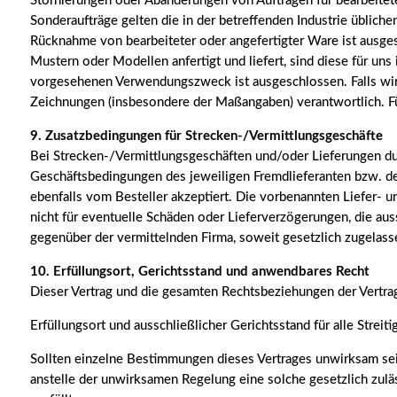
Stornierungen oder Abänderungen von Aufträgen für bearbeitet
Sonderaufträge gelten die in der betreffenden Industrie üblic
Rücknahme von bearbeiteter oder angefertigter Ware ist ausge
Mustern oder Modellen anfertigt und liefert, sind diese für un
vorgesehenen Verwendungszweck ist ausgeschlossen. Falls wir na
Zeichnungen (insbesondere der Maßangaben) verantwortlich. Für
9. Zusatzbedingungen für Strecken-/Vermittlungsgeschäfte
Bei Strecken-/Vermittlungsgeschäften und/oder Lieferungen du
Geschäftsbedingungen des jeweiligen Fremdlieferanten bzw. de
ebenfalls vom Besteller akzeptiert. Die vorbenannten Liefer- 
nicht für eventuelle Schäden oder Lieferverzögerungen, die aus
gegenüber der vermittelnden Firma, soweit gesetzlich zugelass
10. Erfüllungsort, Gerichtsstand und anwendbares Recht
Dieser Vertrag und die gesamten Rechtsbeziehungen der Vertra
Erfüllungsort und ausschließlicher Gerichtsstand für alle Streit
Sollten einzelne Bestimmungen dieses Vertrages unwirksam sein
anstelle der unwirksamen Regelung eine solche gesetzlich zul