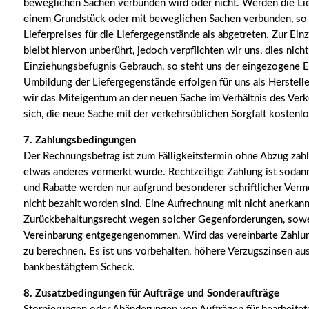
beweglichen Sachen verbunden wird oder nicht. Werden die Lie
einem Grundstück oder mit beweglichen Sachen verbunden, so g
Lieferpreises für die Liefergegenstände als abgetreten. Zur Ein
bleibt hiervon unberührt, jedoch verpflichten wir uns, dies ni
Einziehungsbefugnis Gebrauch, so steht uns der eingezogene Er
Umbildung der Liefergegenstände erfolgen für uns als Herstel
wir das Miteigentum an der neuen Sache im Verhältnis des Verk
sich, die neue Sache mit der verkehrsüblichen Sorgfalt kostenl
7. Zahlungsbedingungen
Der Rechnungsbetrag ist zum Fälligkeitstermin ohne Abzug zahlb
etwas anderes vermerkt wurde. Rechtzeitige Zahlung ist sodan
und Rabatte werden nur aufgrund besonderer schriftlicher Ver
nicht bezahlt worden sind. Eine Aufrechnung mit nicht anerkannt
Zurückbehaltungsrecht wegen solcher Gegenforderungen, soweit
Vereinbarung entgegengenommen. Wird das vereinbarte Zahlungs
zu berechnen. Es ist uns vorbehalten, höhere Verzugszinsen au
bankbestätigtem Scheck.
8. Zusatzbedingungen für Aufträge und Sonderaufträge