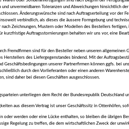
e Waren oder Sonderanfertigungen sind nach Beginn der Fertigungsar
hen und unvermeidbaren Toleranzen und Abweichungen hinsichtlich der
schlossen. Änderungswünsche sind nach Auftragserteilung vor der Fe
s insoweit verbindlich, als dieses die äussere Formgebung und techni
ch Zeichnungen, Mustern oder Modellen des Bestellers fertigen, ist 
 kurzfristige Auftragsstornierungen behalten wir uns vor, eine Be
rch Fremdfirmen sind für den Besteller neben unseren allgemeinen G
s Herstellers des Liefergegenstandes bindend. Mit der Auftragsbes
und Geschäftsbedingungen unserer Partnerfirmen können ggfs. bei un
schließlich durch den Vorlieferanten oder einen anderen Warenherste
en, sind daher bei diesen Geschäften ausgeschlossen.
gsparteien unterliegen dem Recht der Bundesrepublik Deutschland u
igkeiten aus diesem Vertrag ist unser Geschäftssitz in Ottenhöfen, sof
 oder werden oder eine Lücke enthalten, so bleiben die übrigen Bes
ässige Regelung zu treffen, die dem wirtschaftlichen Zweck der un